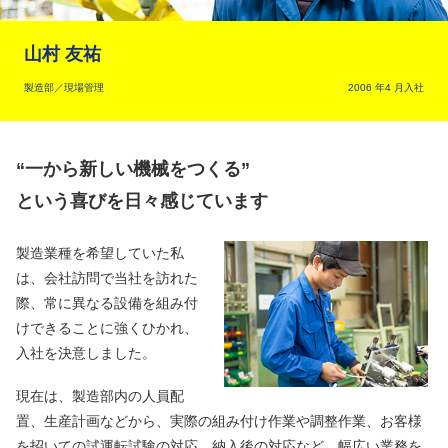
山村 友祐
製造部／現場管理
2006 年4 月入社
“一から新しい機械をつくる”
という喜びを日々感じています
製造業種を希望していた私
は、会社訪問で当社を訪れた
際、常に異なる設備を組み付
けできることに強くひかれ、
入社を決意しました。
現在は、製造部内の人員配
置、生産計画などから、実際の組み付け作業や調整作業、お客様
を招いての試運転試験の対応、納入後の対応など、幅広い業務を